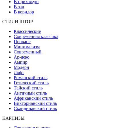
В прихожую
В зал
В коридор
СТИЛИ ШТОР
Классические
Современная классика
Прованс
Минимализм
Современный
Ар-деко
Ампир
Модерн
Лофт
Романский стиль
Готический стиль
Тайский стиль
Античный стиль
Африканский стиль
Викторианский стиль
Скандинавский стиль
КАРНИЗЫ
Для оконных штор