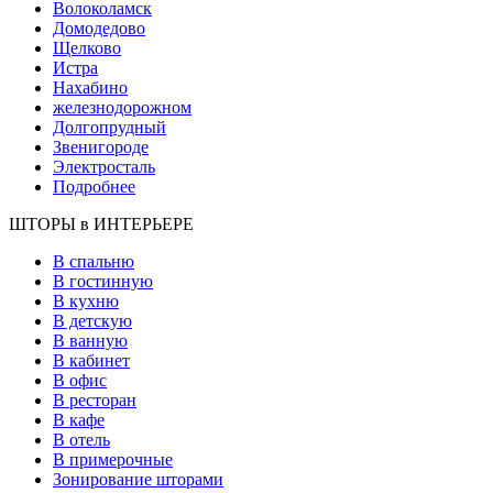
Волоколамск
Домодедово
Щелково
Истра
Нахабино
железнодорожном
Долгопрудный
Звенигороде
Электросталь
Подробнее
ШТОРЫ в ИНТЕРЬЕРЕ
В спальню
В гостинную
В кухню
В детскую
В ванную
В кабинет
В офис
В ресторан
В кафе
В отель
В примерочные
Зонирование шторами