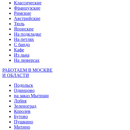
Классические
Французские
Римские
Австрийские
Тюль
Японские
На подкладке
На петлях
С бандо
Кафе
Из льна
На люверсах
РАБОТАЕМ В МОСКВЕ
И ОБЛАСТИ
Подольск
Одинцово
на заказ Мытищи
Лобня
Зеленоград
Королев
Бутово
Пушкино
Митино