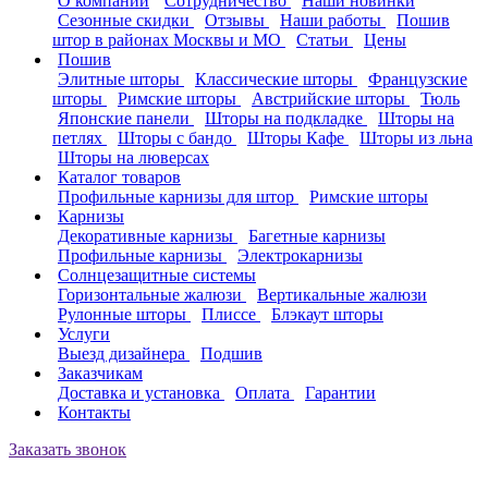
О компании
Сотрудничество
Наши новинки
Сезонные скидки
Отзывы
Наши работы
Пошив
штор в районах Москвы и МО
Статьи
Цены
Пошив
Элитные шторы
Классические шторы
Французские
шторы
Римские шторы
Австрийские шторы
Тюль
Японские панели
Шторы на подкладке
Шторы на
петлях
Шторы с бандо
Шторы Кафе
Шторы из льна
Шторы на люверсах
Каталог товаров
Профильные карнизы для штор
Римские шторы
Карнизы
Декоративные карнизы
Багетные карнизы
Профильные карнизы
Электрокарнизы
Солнцезащитные системы
Горизонтальные жалюзи
Вертикальные жалюзи
Рулонные шторы
Плиссе
Блэкаут шторы
Услуги
Выезд дизайнера
Подшив
Заказчикам
Доставка и установка
Оплата
Гарантии
Контакты
Заказать звонок