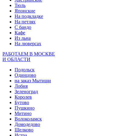
Тюль
Японские
На подкладке
На петлях
С бандо
Кафе
Из льна
На люверсах
РАБОТАЕМ В МОСКВЕ
И ОБЛАСТИ
Подольск
Одинцово
на заказ Мытищи
Лобня
Зеленоград
Королев
Бутово
Пушкино
Митино
Волоколамск
Домодедово
Щелково
Истра