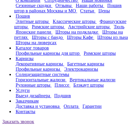
О компании
Сотрудничество
Наши новинки
Сезонные скидки
Отзывы
Наши работы
Пошив
штор в районах Москвы и МО
Статьи
Цены
Пошив
Элитные шторы
Классические шторы
Французские
шторы
Римские шторы
Австрийские шторы
Тюль
Японские панели
Шторы на подкладке
Шторы на
петлях
Шторы с бандо
Шторы Кафе
Шторы из льна
Шторы на люверсах
Каталог товаров
Профильные карнизы для штор
Римские шторы
Карнизы
Декоративные карнизы
Багетные карнизы
Профильные карнизы
Электрокарнизы
Солнцезащитные системы
Горизонтальные жалюзи
Вертикальные жалюзи
Рулонные шторы
Плиссе
Блэкаут шторы
Услуги
Выезд дизайнера
Подшив
Заказчикам
Доставка и установка
Оплата
Гарантии
Контакты
Заказать звонок