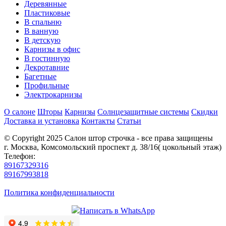
Деревянные
Пластиковые
В спальню
В ванную
В детскую
Карнизы в офис
В гостинную
Декротавние
Багетные
Профильные
Электрокарнизы
О салоне
Шторы
Карнизы
Солнцезащитные системы
Скидки
Доставка и установка
Контакты
Статьи
© Copyright 2025 Салон штор строчка - все права защищены
г. Москва, Комсомольский проспект д. 38/16( цокольный этаж)
Телефон:
89167329316
89167993818
Политика конфиденциальности
Написать в WhatsApp