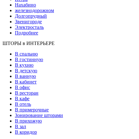
Нахабино
железнодорожном
Долгопрудный
Звенигороде
Электросталь
Подробнее
ШТОРЫ в ИНТЕРЬЕРЕ
В спальню
В гостинную
В кухню
В детскую
В ванную
В кабинет
В офис
В ресторан
В кафе
В отель
В примерочные
Зонирование шторами
В прихожую
В зал
В коридор