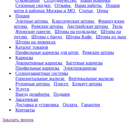
О компании
Сотрудничество
Наши новинки
Сезонные скидки
Отзывы
Наши работы
Пошив
штор в районах Москвы и МО
Статьи
Цены
Пошив
Элитные шторы
Классические шторы
Французские
шторы
Римские шторы
Австрийские шторы
Тюль
Японские панели
Шторы на подкладке
Шторы на
петлях
Шторы с бандо
Шторы Кафе
Шторы из льна
Шторы на люверсах
Каталог товаров
Профильные карнизы для штор
Римские шторы
Карнизы
Декоративные карнизы
Багетные карнизы
Профильные карнизы
Электрокарнизы
Солнцезащитные системы
Горизонтальные жалюзи
Вертикальные жалюзи
Рулонные шторы
Плиссе
Блэкаут шторы
Услуги
Выезд дизайнера
Подшив
Заказчикам
Доставка и установка
Оплата
Гарантии
Контакты
Заказать звонок