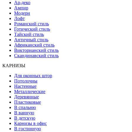
Ар-деко
Ампир
Модерн
Лофт
Романский стиль
Готический стиль
Тайский стиль
Античный стиль
Африканский стиль
Викторианский стиль
Скандинавский стиль
КАРНИЗЫ
Для оконных штор
Потолочны
Настенные
Металлические
Деревянные
Пластиковые
В спальню
В ванную
В детскую
Карнизы в офис
В гостинную