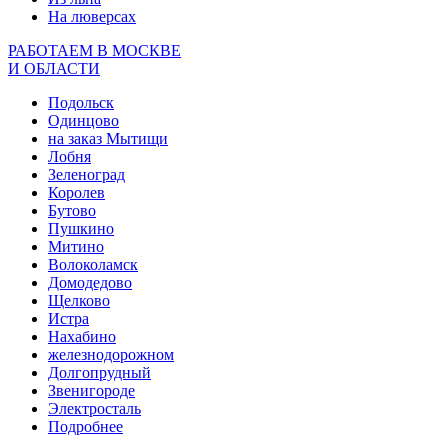
На люверсах
РАБОТАЕМ В МОСКВЕ
И ОБЛАСТИ
Подольск
Одинцово
на заказ Мытищи
Лобня
Зеленоград
Королев
Бутово
Пушкино
Митино
Волоколамск
Домодедово
Щелково
Истра
Нахабино
железнодорожном
Долгопрудный
Звенигороде
Электросталь
Подробнее