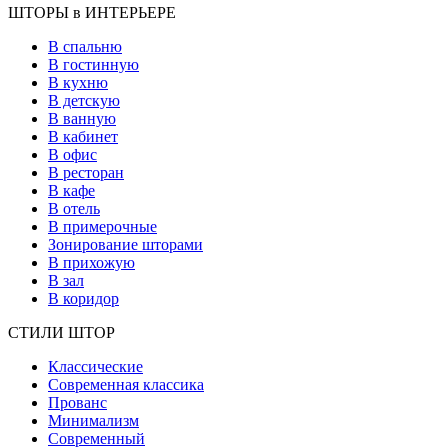
ШТОРЫ в ИНТЕРЬЕРЕ
В спальню
В гостинную
В кухню
В детскую
В ванную
В кабинет
В офис
В ресторан
В кафе
В отель
В примерочные
Зонирование шторами
В прихожую
В зал
В коридор
СТИЛИ ШТОР
Классические
Современная классика
Прованс
Минимализм
Современный