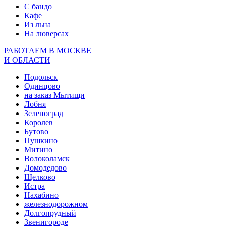
С бандо
Кафе
Из льна
На люверсах
РАБОТАЕМ В МОСКВЕ
И ОБЛАСТИ
Подольск
Одинцово
на заказ Мытищи
Лобня
Зеленоград
Королев
Бутово
Пушкино
Митино
Волоколамск
Домодедово
Щелково
Истра
Нахабино
железнодорожном
Долгопрудный
Звенигороде