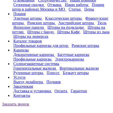
О компании
Сотрудничество
Наши новинки
Сезонные скидки
Отзывы
Наши работы
Пошив
штор в районах Москвы и МО
Статьи
Цены
Пошив
Элитные шторы
Классические шторы
Французские
шторы
Римские шторы
Австрийские шторы
Тюль
Японские панели
Шторы на подкладке
Шторы на
петлях
Шторы с бандо
Шторы Кафе
Шторы из льна
Шторы на люверсах
Каталог товаров
Профильные карнизы для штор
Римские шторы
Карнизы
Декоративные карнизы
Багетные карнизы
Профильные карнизы
Электрокарнизы
Солнцезащитные системы
Горизонтальные жалюзи
Вертикальные жалюзи
Рулонные шторы
Плиссе
Блэкаут шторы
Услуги
Выезд дизайнера
Подшив
Заказчикам
Доставка и установка
Оплата
Гарантии
Контакты
Заказать звонок