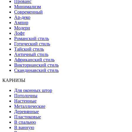
Прованс
Минимализм
Современный
Ар-деко
Ампир
Модерн
Лофт
Романский стиль
Готический стиль
Тайский стиль
Античный стиль
Африканский стиль
Викторианский стиль
Скандинавский стиль
КАРНИЗЫ
Для оконных штор
Потолочны
Настенные
Металлические
Деревянные
Пластиковые
В спальню
В ванную