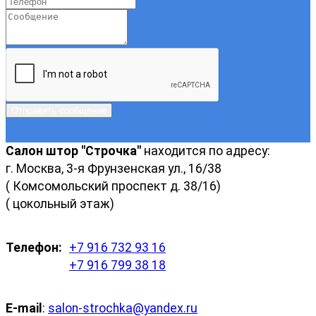
Отправить сообщение
Салон штор "Строчка"
находится по адресу:
г. Москва, 3-я Фрунзенская ул., 16/38
( Комсомольский проспект д. 38/16)
( цокольный этаж)
Телефон:
+7 916 732 93 16
+7 916 799 38 18
E-mail
:
salon-strochka@yandex.ru