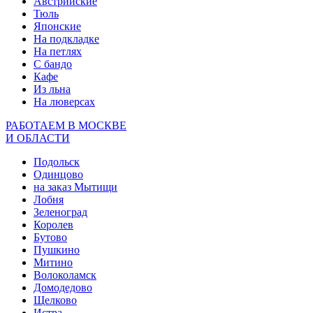
Австрийские
Тюль
Японские
На подкладке
На петлях
С бандо
Кафе
Из льна
На люверсах
РАБОТАЕМ В МОСКВЕ
И ОБЛАСТИ
Подольск
Одинцово
на заказ Мытищи
Лобня
Зеленоград
Королев
Бутово
Пушкино
Митино
Волоколамск
Домодедово
Щелково
Истра