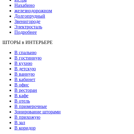
Нахабино
железнодорожном
Долгопрудный
Звенигороде
Электросталь
Подробнее
ШТОРЫ в ИНТЕРЬЕРЕ
В спальню
В гостинную
В кухню
В детскую
В ванную
В кабинет
В офис
В ресторан
В кафе
В отель
В примерочные
Зонирование шторами
В прихожую
В зал
В коридор