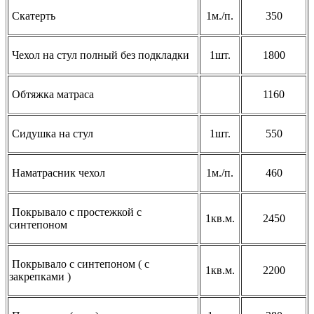
Скатерть
1м./п.
350
Чехол на стул полный без подкладки
1шт.
1800
Обтяжка матраса
1160
Сидушка на стул
1шт.
550
Наматрасник чехол
1м./п.
460
Покрывало с простежкой с
1кв.м.
2450
синтепоном
Покрывало с синтепоном ( с
1кв.м.
2200
закрепками )