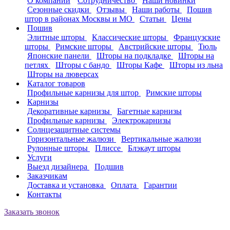
О компании
Сотрудничество
Наши новинки
Сезонные скидки
Отзывы
Наши работы
Пошив
штор в районах Москвы и МО
Статьи
Цены
Пошив
Элитные шторы
Классические шторы
Французские
шторы
Римские шторы
Австрийские шторы
Тюль
Японские панели
Шторы на подкладке
Шторы на
петлях
Шторы с бандо
Шторы Кафе
Шторы из льна
Шторы на люверсах
Каталог товаров
Профильные карнизы для штор
Римские шторы
Карнизы
Декоративные карнизы
Багетные карнизы
Профильные карнизы
Электрокарнизы
Солнцезащитные системы
Горизонтальные жалюзи
Вертикальные жалюзи
Рулонные шторы
Плиссе
Блэкаут шторы
Услуги
Выезд дизайнера
Подшив
Заказчикам
Доставка и установка
Оплата
Гарантии
Контакты
Заказать звонок