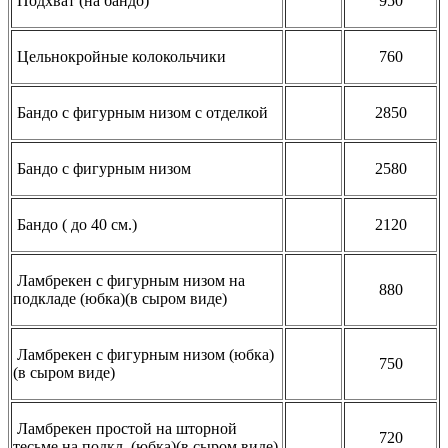
Подхват (на бандо)
950
Цельнокройные колокольчики
760
Бандо с фигурным низом с отделкой
2850
Бандо с фигурным низом
2580
Бандо ( до 40 см.)
2120
Ламбрекен с фигурным низом на
880
подкладе (юбка)(в сыром виде)
Ламбрекен с фигурным низом (юбка)
750
(в сыром виде)
Ламбрекен простой на шторной
720
тесьме на подкл. (юбка)(в сыром виде)