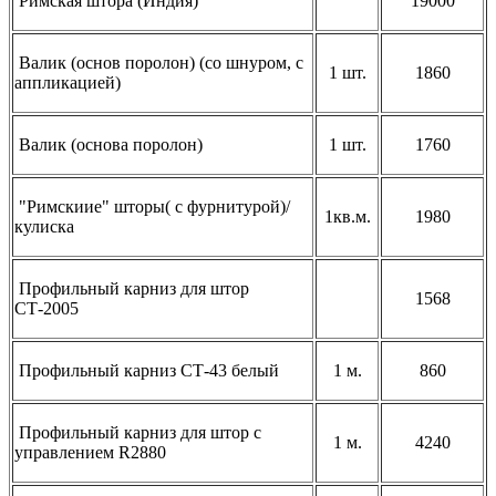
Римская штора (Индия)
19000
Валик (основ поролон) (со шнуром, с
1 шт.
1860
аппликацией)
Валик (основа поролон)
1 шт.
1760
"Римскиие" шторы( с фурнитурой)/
1кв.м.
1980
кулиска
Профильный карниз для штор
1568
СТ-2005
Профильный карниз СТ-43 белый
1 м.
860
Профильный карниз для штор с
1 м.
4240
управлением R2880